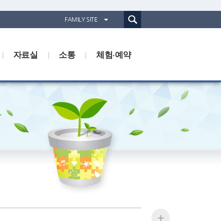
통합검색(웹)
FAMILY SITE
경기도농업기술원
자료실
소통
경기도동물위생시험소
체험·예약
경기산림환경연구소
경기해양수산자원연구소