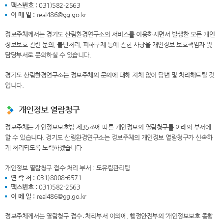
팩스번호 :
031)582-2563
이 메 일 :
real486@gg.go.kr
정보주체께서는 경기도 산림환경연구소의 서비스를 이용하시면서 발생한 모든 개인
정보보호 관련 문의, 불만처리, 피해구제 등에 관한 사항을 개인정보 보호책임자 및
담당부서로 문의하실 수 있습니다.
경기도 산림환경연구소는 정보주체의 문의에 대해 지체 없이 답변 및 처리해드릴 것
입니다.
개인정보 열람청구
정보주체는 개인정보보호법 제35조에 따른 개인정보의 열람청구를 아래의 부서에
할 수 있습니다. 경기도 산림환경연구소는 정보주체의 개인정보 열람청구가 신속하
게 처리되도록 노력하겠습니다.
개인정보 열람청구 접수·처리 부서 : 도유림관리팀
연 락 처 :
031)8008-6571
팩스번호 :
031)582-2563
이 메 일 :
real486@gg.go.kr
정보주체께서는 열람청구 접수․처리부서 이외에, 행정안전부의 ‘개인정보보호 종합