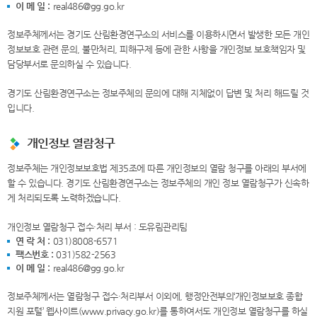
이 메 일 :
real486@gg.go.kr
정보주체께서는 경기도 산림환경연구소의 서비스를 이용하시면서 발생한 모든 개인
정보보호 관련 문의, 불만처리, 피해구제 등에 관한 사항을 개인정보 보호책임자 및
담당부서로 문의하실 수 있습니다.
경기도 산림환경연구소는 정보주체의 문의에 대해 지체없이 답변 및 처리 해드릴 것
입니다.
개인정보 열람청구
정보주체는 개인정보보호법 제35조에 따른 개인정보의 열람 청구를 아래의 부서에
할 수 있습니다. 경기도 산림환경연구소는 정보주체의 개인 정보 열람청구가 신속하
게 처리되도록 노력하겠습니다.
개인정보 열람청구 접수·처리 부서 : 도유림관리팀
연 락 처 :
031)8008-6571
팩스번호 :
031)582-2563
이 메 일 :
real486@gg.go.kr
정보주체께서는 열람청구 접수·처리부서 이외에, 행정안전부의‘개인정보보호 종합
지원 포털’ 웹사이트(www.privacy.go.kr)를 통하여서도 개인정보 열람청구를 하실