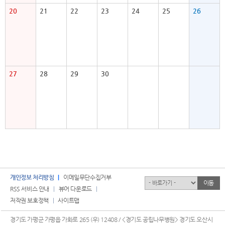
20
21
22
23
24
25
26
27
28
29
30
개인정보 처리방침
이메일무단수집거부
유관기관
이동
RSS 서비스 안내
뷰어 다운로드
저작권 보호정책
사이트맵
경기도 가평군 가평읍 가화로 265 (우) 12408 / <경기도 공립나무병원> 경기도 오산시