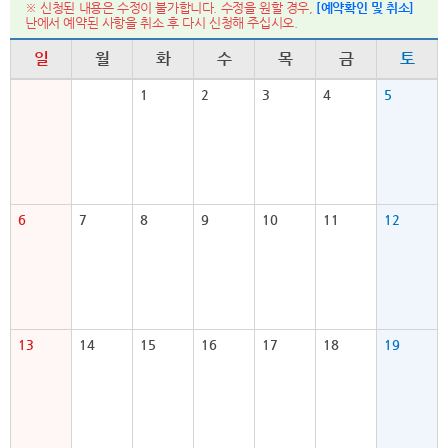
※ 신청된 내용은 수정이 불가합니다. 수정을 원할 경우,
[예약확인 및 취소]
난에서 예약된 사항을 취소 후 다시 신청해 주십시오.
일
월
화
수
목
금
토
1
2
3
4
5
6
7
8
9
10
11
12
13
14
15
16
17
18
19