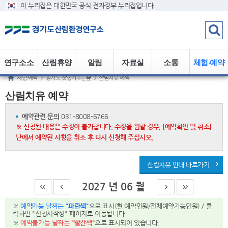
이 누리집은 대한민국 공식 전자정부 누리집입니다.
연구소소
산림휴양
알림
자료실
소통
체험·예약
체험·예약
>
경기도 잣향기푸른숲
>
산림치유 예약
개
정보
산림치유 예약
예약관련 문의
031-8008-6766
※ 신청된 내용은 수정이 불가합니다. 수정을 원할 경우, [예약확인 및 취소]
난에서 예약된 사항을 취소 후 다시 신청해 주십시오.
산림치유 안내 바로가기
2027 년 06 월
※
예약가능 날짜는
"파란색"
으로 표시(현 예약인원/전체예약가능인원) / 클
릭하면 "신청서작성" 페이지로 이동됩니다.
※
예약불가능 날짜는
"빨간색"
으로 표시되어 있습니다.