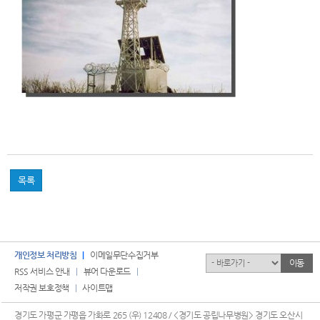
목록
개인정보 처리방침
이메일무단수집거부
유관기관
이동
RSS 서비스 안내
뷰어 다운로드
저작권 보호정책
사이트맵
경기도 가평군 가평읍 가화로 265 (우) 12408 / <경기도 공립나무병원> 경기도 오산시