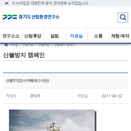
이 누리집은 대한민국 공식 전자정부 누리집입니다.
연구소소
산림휴양
알림
자료실
소통
체험·예약
자료실
>
산림자료
>
산불예방
>
산불방지 캠페인
개
정보
산불방지 캠페인
산불무인감시카메라(수리산)
작성자
|
관리자
작성일
|
2011-04-22