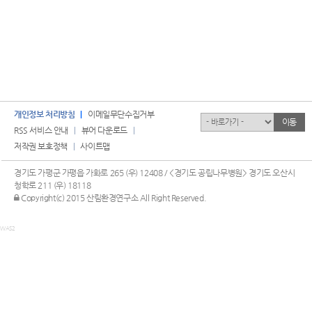
개인정보 처리방침
이메일무단수집거부
유관기관
이동
RSS 서비스 안내
뷰어 다운로드
저작권 보호정책
사이트맵
경기도 가평군 가평읍 가화로 265 (우) 12408 / <경기도 공립나무병원> 경기도 오산시
청학로 211 (우) 18118
관리자 로그인
Copyright(c) 2015 산림환경연구소 All Right Reserved.
WAS2