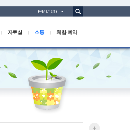
통합검색(웹)
FAMILY SITE
경기도농업기술원
자료실
소통
경기도동물위생시험소
체험·예약
경기산림환경연구소
경기해양수산자원연구소