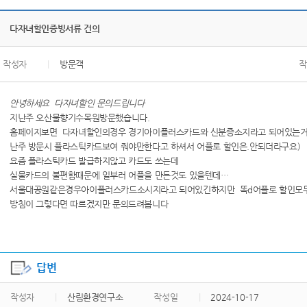
다자녀할인증빙서류 건의
작성자
|
방문객
작
안녕하세요 다자녀할인 문의드립니다
지난주 오산물향기수목원방문했습니다.
홈페이지보면 다자녀할인의경우 경기아이플러스카드와 신분증소지라고 되어있는거같
난주 방문시 플라스틱카드보여 줘야만한다고 하셔서 어플로 할인은.안되더라구요)
요즘 플라스틱카드 발급하지않고 카드도 쓰는데
실물카드의 불편함때문에 일부러 어플을 만든것도 있을텐데…
서울대공원같은경우아이플러스카드소시지라고 되어있긴하지만 똑d어플로 할인모두
방침이 그렇다면 따르겠지만 문의드려봅니다
답변
작성자
|
산림환경연구소
작성일
|
2024-10-17