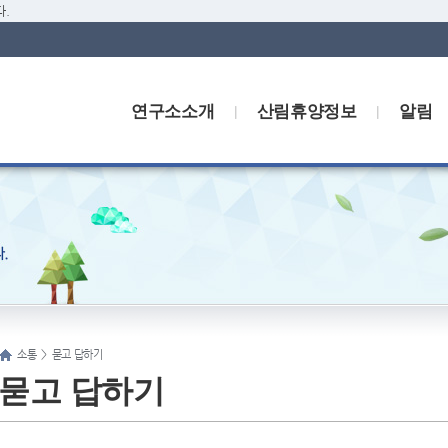
.
연구소소개
산림휴양정보
알림
소통
>
묻고 답하기
묻고 답하기