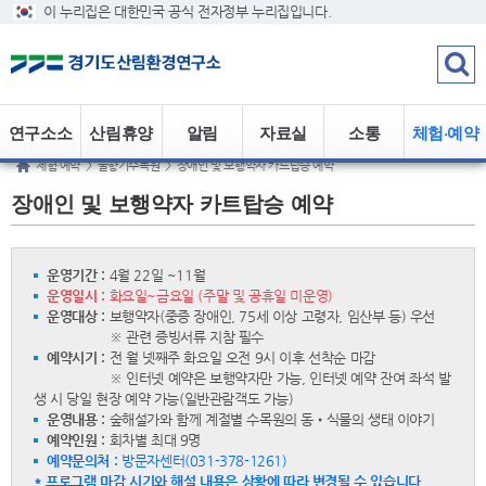
이 누리집은 대한민국 공식 전자정부 누리집입니다.
연구소소
산림휴양
알림
자료실
소통
체험·예약
체험·예약
>
물향기수목원
>
장애인 및 보행약자 카트탑승 예약
개
정보
장애인 및 보행약자 카트탑승 예약
운영기간 :
4월 22일 ~11월
운영일시 :
화요일~금요일 (주말 및 공휴일 미운영)
운영대상 :
보행약자(중증 장애인, 75세 이상 고령자, 임산부 등) 우선
※ 관련 증빙서류 지참 필수
예약시기 :
전 월 넷째주 화요일 오전 9시 이후 선착순 마감
※ 인터넷 예약은 보행약자만 가능, 인터넷 예약 잔여 좌석 발
생 시 당일 현장 예약 가능(일반관람객도 가능)
운영내용 :
숲해설가와 함께 계절별 수목원의 동•식물의 생태 이야기
예약인원 :
회차별 최대 9명
예약문의처 :
방문자센터(031-378-1261)
* 프로그램 마감 시기와 해설 내용은 상황에 따라 변경될 수 있습니다.