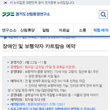
이 누리집은 대한민국 공식 전자정부 누리집입니다.
연구소소
산림휴양
알림
자료실
소통
체험·예약
체험·예약
>
물향기수목원
>
장애인 및 보행약자 카트탑승 예약
개
정보
장애인 및 보행약자 카트탑승 예약
운영기간 :
4월 22일 ~11월
운영일시 :
화요일~금요일 (주말 및 공휴일 미운영)
운영대상 :
보행약자(중증 장애인, 75세 이상 고령자, 임산부 등) 우선
※ 관련 증빙서류 지참 필수
예약시기 :
전 월 넷째주 화요일 오전 9시 이후 선착순 마감
※ 인터넷 예약은 보행약자만 가능, 인터넷 예약 잔여 좌석 발
생 시 당일 현장 예약 가능(일반관람객도 가능)
운영내용 :
숲해설가와 함께 계절별 수목원의 동•식물의 생태 이야기
예약인원 :
회차별 최대 9명
예약문의처 :
방문자센터(031-378-1261)
* 프로그램 마감 시기와 해설 내용은 상황에 따라 변경될 수 있습니다.