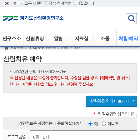
이 누리집은 대한민국 공식 전자정부 누리집입니다.
연구소소
산림휴양
알림
자료실
소통
체험·예약
체험·예약
>
경기도 잣향기푸른숲
>
산림치유 예약
개
정보
산림치유 예약
예약관련 문의
031-8008-6766
※ 신청된 내용은 수정이 불가합니다. 수정을 원할 경우, [예약확인 및 취소]
난에서 예약된 사항을 취소 후 다시 신청해 주십시오.
산림치유 안내 바로가기
*
은 필수입력 항목입니다.
개인정보를 제공하는데 동의하십니까?
예
아니요
프로그램명
6월-10시