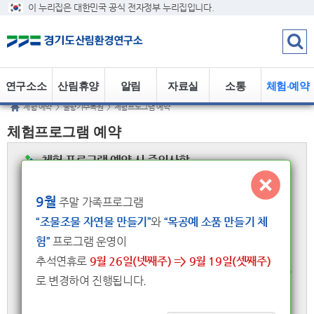
이 누리집은 대한민국 공식 전자정부 누리집입니다.
연구소소
산림휴양
알림
자료실
소통
체험·예약
체험·예약
>
물향기수목원
>
체험프로그램 예약
개
정보
체험프로그램 예약
체험 프로그램 예약 시 주의사항
– 체험 프로그램별 진행시기, 참여대상, 진행장소, 예약 방법 및 예약 시기가
조금씩 다릅니다.
9월
주말 가족프로그램
<체험 프로그램 소개>에서 확인 후 신청하시기 바랍니다.
“조물조물 자연물 만들기”
와
“목공예 소품 만들기 체
– 대상별 체험 프로그램
험”
프로그램 운영이
개인 :
물향기에코티어링, 물이와 향이의 작은정원 만들기, 물이와 향
이의 버닝교실, 물방울온실 투어, 수목원의 겨울새
추석연휴로
9월 26일(넷째주) => 9월 19일(셋째주)
단체 :
수목원에서 만나는 유아숲, 수목원에서 만나는 자연교실, 다(多)
로 변경하여 진행됩니다.
가치 숲(취약계층)
가족 :
조물조물 자연 물만들기, 목공예 소품 만들기
(※참여 횟수는 예
약/참여를 가족당 1달에 1번으로 제한합니다.)