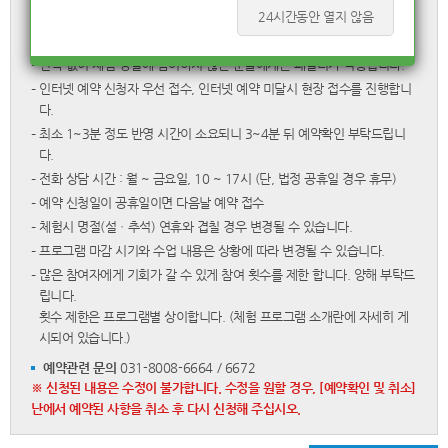
24시간동안 열지 않음
– 예약취소는 각 담당자에게 체험일 전날 오후 4시까지 <전화취소> 부탁드
립니다.
– 연락 없이 체험 당일에 참여하지 않는 분들에게는 패널티가 적용됩니다.
– 인터넷 예약 신청자 우선 접수, 인터넷 예약 미달시 현장 접수를 진행합니
다.
– 최소 1~3분 정도 반영 시간이 소요되니 3~4분 뒤 예약확인 부탁드립니
다.
– 전화 상담 시간 : 월 ~ 금요일, 10 ~ 17시 (단, 법정 공휴일 경우 휴무)
– 예약 신청일이 공휴일이면 다음날 예약 접수
– 체험시 명절(설ㆍ추석) 연휴와 겹칠 경우 변경될 수 있습니다.
– 프로그램 마감 시기와 수업 내용은 상황에 따라 변경될 수 있습니다.
– 많은 참여자에게 기회가 갈 수 있게 참여 횟수를 제한 합니다. 양해 부탁드
립니다.
횟수 제한은 프로그램별 상이합니다. (체험 프로그램 소개란에 자세히 게
시되어 있습니다.)
예약관련 문의
031-8008-6664 / 6672
※ 신청된 내용은 수정이 불가합니다. 수정을 원할 경우, [예약확인 및 취소]
난에서 예약된 사항을 취소 후 다시 신청해 주십시오.